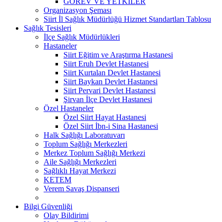
GÖREV VE YETKİLER
Organizasyon Şeması
Siirt İl Sağlık Müdürlüğü Hizmet Standartları Tablosu
Sağlık Tesisleri
İlçe Sağlık Müdürlükleri
Hastaneler
Siirt Eğitim ve Araştırma Hastanesi
Siirt Eruh Devlet Hastanesi
Siirt Kurtalan Devlet Hastanesi
Siirt Baykan Devlet Hastanesi
Siirt Pervari Devlet Hastanesi
Şirvan İlçe Devlet Hastanesi
Özel Hastaneler
Özel Siirt Hayat Hastanesi
Özel Siirt İbn-i Sina Hastanesi
Halk Sağlığı Laboratuvarı
Toplum Sağlığı Merkezleri
Merkez Toplum Sağlığı Merkezi
Aile Sağlığı Merkezleri
Sağlıklı Hayat Merkezi
KETEM
Verem Savaş Dispanseri
Bilgi Güvenliği
Olay Bildirimi