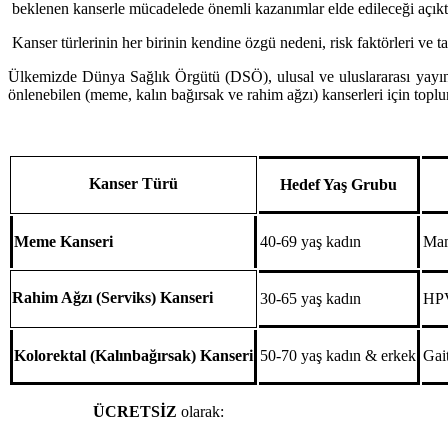
beklenen kanserle mücadelede önemli kazanımlar elde edileceği açıktı
Kanser türlerinin her birinin kendine özgü nedeni, risk faktörleri ve t
Ülkemizde Dünya Sağlık Örgütü (DSÖ), ulusal ve uluslararası yayınla
önlenebilen (meme, kalın bağırsak ve rahim ağzı) kanserleri için top
Kanser Türü
Hedef Yaş Grubu
Meme Kanseri
40-69 yaş kadın
Mam
Rahim Ağzı (Serviks) Kanseri
30-65 yaş kadın
HPV
Kolorektal (Kalınbağırsak) Kanseri
50-70 yaş kadın & erkek
Gai
Bu taramalar
ÜCRETSİZ
olarak: