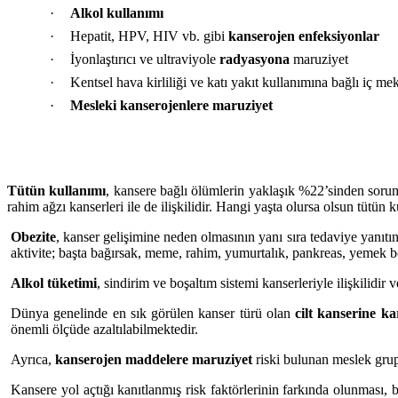
·
Alkol kullanımı
·
Hepatit, HPV, HIV vb. gibi
kanserojen enfeksiyonlar
·
İyonlaştırıcı ve ultraviyole
radyasyona
maruziyet
·
Kentsel hava kirliliği ve katı yakıt kullanımına bağlı iç me
·
Mesleki kanserojenlere maruziyet
Tütün kullanımı
, kansere bağlı ölümlerin yaklaşık %22’sinden soru
rahim ağzı kanserleri ile de ilişkilidir. Hangi yaşta olursa olsun tütün
Obezite
, kanser gelişimine neden olmasının yanı sıra tedaviye yanıtı
aktivite; başta bağırsak, meme, rahim, yumurtalık, pankreas, yemek bo
Alkol tüketimi
, sindirim ve boşaltım sistemi kanserleriyle ilişkilidir 
Dünya genelinde en sık görülen kanser türü olan
cilt kanserine ka
önemli ölçüde azaltılabilmektedir.
Ayrıca,
kanserojen maddelere maruziyet
riski bulunan meslek grupl
Kansere yol açtığı kanıtlanmış risk faktörlerinin farkında olunması