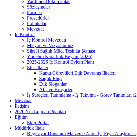
Yardımcı Dökümanlar
Sözleşmeler
Formlar
Prosedürler
Politikalar
Mevzuat
İç Kontrol
İç Kontrol Mevzuatı
Misyon ve Vizyonumuz
Siirt İl Sağlık Müd. Teşkilat Şeması
Yönetim Kararlılık Beyanı (2026)
2025-2026 İç Kontrol Eylem Planı
Etik İlkeler
Kamu Görevlileri Etik Davranış İlkeleri
Sağlık Etiği
Etik Sloganlar
Afiş ve Broşörler
İş Süreçleri Tanımlama - İş Takvimi - Görev Tanımları (
Mevzuat
İletişim
2026 Yılı Lojman Puanları
Eğitim
Ekip Portal
Müdürlük İhale
Bilgisayar Donanım Malzeme Alımı İşi(Fiyat Araştırması