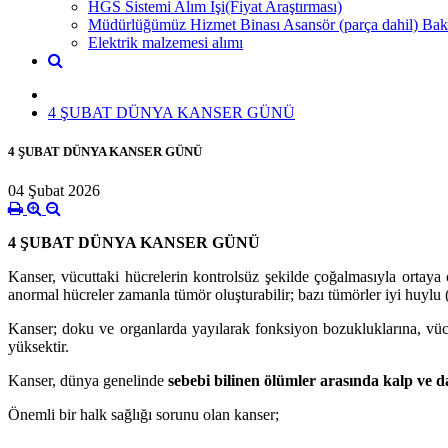
HGS Sistemi Alım İşi(Fiyat Araştırması)
Müdürlüğümüz Hizmet Binası Asansör (parça dahil) Bak
Elektrik malzemesi alımı
4 ŞUBAT DÜNYA KANSER GÜNÜ
4 ŞUBAT DÜNYA KANSER GÜNÜ
04 Şubat 2026
4 ŞUBAT DÜNYA KANSER GÜNÜ
Kanser, vücuttaki hücrelerin kontrolsüz şekilde çoğalmasıyla ortaya
anormal hücreler zamanla tümör oluşturabilir; bazı tümörler iyi huylu (
Kanser; doku ve organlarda yayılarak fonksiyon bozukluklarına, vücud
yüksektir.
Kanser, dünya genelinde
sebebi bilinen ölümler arasında kalp ve d
Önemli bir halk sağlığı sorunu olan kanser;