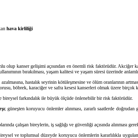
kan
hava kirliliği
mlu olup kanser gelişimi açısından en önemli risk faktörüdür. Akciğer 
 kullanımının bırakılması, yaşam kalitesi ve yaşam süresi üzerinde anlaml
n azalmasına, hastalık seyrinin kötüleşmesine ve ölüm oranlarının artmas
rusu, böbrek, karaciğer ve safra kesesi kanserleri olmak üzere birçok k
ve bireysel farkındalık ile büyük ölçüde önlenebilir bir risk faktörüdür.
rşı
; güneşten koruyucu önlemler alınması, zararlı saatlerde doğrudan g
arında çalışan bireylerin, iş sağlığı ve güvenliği açısında alınması ger
, bireysel ve toplumsal düzeyde koruyucu önlemlerin kararlılıkla uygul