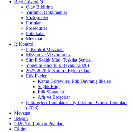
Bilgi Güvenliği
Olay Bildirimi
Yardımcı Dökümanlar
Sözleşmeler
Formlar
Prosedürler
Politikalar
Mevzuat
İç Kontrol
İç Kontrol Mevzuatı
Misyon ve Vizyonumuz
Siirt İl Sağlık Müd. Teşkilat Şeması
Yönetim Kararlılık Beyanı (2026)
2025-2026 İç Kontrol Eylem Planı
Etik İlkeler
Kamu Görevlileri Etik Davranış İlkeleri
Sağlık Etiği
Etik Sloganlar
Afiş ve Broşörler
İş Süreçleri Tanımlama - İş Takvimi - Görev Tanımları
(2026)
Mevzuat
İletişim
2026 Yılı Lojman Puanları
Eğitim