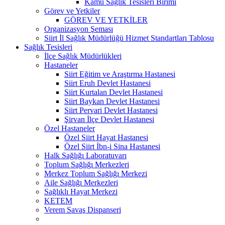
Kamu Sağlık Tesisleri Birimi
Görev ve Yetkiler
GÖREV VE YETKİLER
Organizasyon Şeması
Siirt İl Sağlık Müdürlüğü Hizmet Standartları Tablosu
Sağlık Tesisleri
İlçe Sağlık Müdürlükleri
Hastaneler
Siirt Eğitim ve Araştırma Hastanesi
Siirt Eruh Devlet Hastanesi
Siirt Kurtalan Devlet Hastanesi
Siirt Baykan Devlet Hastanesi
Siirt Pervari Devlet Hastanesi
Şirvan İlçe Devlet Hastanesi
Özel Hastaneler
Özel Siirt Hayat Hastanesi
Özel Siirt İbn-i Sina Hastanesi
Halk Sağlığı Laboratuvarı
Toplum Sağlığı Merkezleri
Merkez Toplum Sağlığı Merkezi
Aile Sağlığı Merkezleri
Sağlıklı Hayat Merkezi
KETEM
Verem Savaş Dispanseri