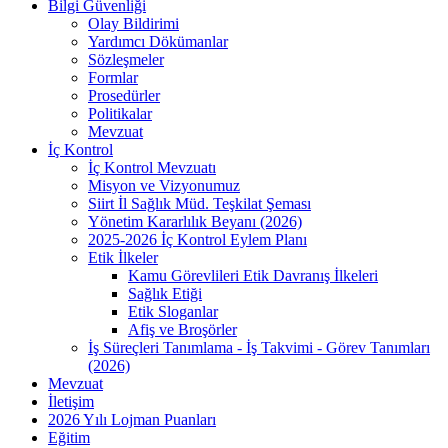
Bilgi Güvenliği
Olay Bildirimi
Yardımcı Dökümanlar
Sözleşmeler
Formlar
Prosedürler
Politikalar
Mevzuat
İç Kontrol
İç Kontrol Mevzuatı
Misyon ve Vizyonumuz
Siirt İl Sağlık Müd. Teşkilat Şeması
Yönetim Kararlılık Beyanı (2026)
2025-2026 İç Kontrol Eylem Planı
Etik İlkeler
Kamu Görevlileri Etik Davranış İlkeleri
Sağlık Etiği
Etik Sloganlar
Afiş ve Broşörler
İş Süreçleri Tanımlama - İş Takvimi - Görev Tanımları
(2026)
Mevzuat
İletişim
2026 Yılı Lojman Puanları
Eğitim