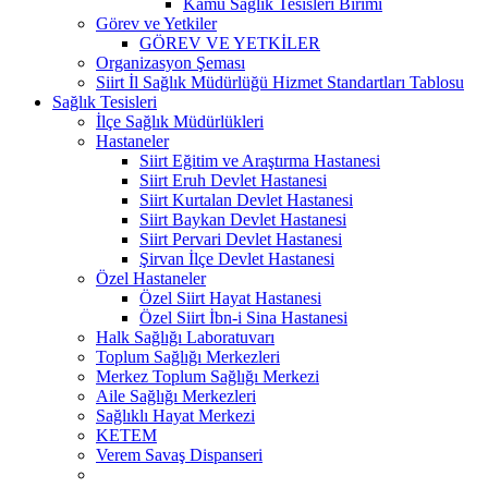
Kamu Sağlık Tesisleri Birimi
Görev ve Yetkiler
GÖREV VE YETKİLER
Organizasyon Şeması
Siirt İl Sağlık Müdürlüğü Hizmet Standartları Tablosu
Sağlık Tesisleri
İlçe Sağlık Müdürlükleri
Hastaneler
Siirt Eğitim ve Araştırma Hastanesi
Siirt Eruh Devlet Hastanesi
Siirt Kurtalan Devlet Hastanesi
Siirt Baykan Devlet Hastanesi
Siirt Pervari Devlet Hastanesi
Şirvan İlçe Devlet Hastanesi
Özel Hastaneler
Özel Siirt Hayat Hastanesi
Özel Siirt İbn-i Sina Hastanesi
Halk Sağlığı Laboratuvarı
Toplum Sağlığı Merkezleri
Merkez Toplum Sağlığı Merkezi
Aile Sağlığı Merkezleri
Sağlıklı Hayat Merkezi
KETEM
Verem Savaş Dispanseri