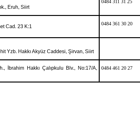
0484 311 31 25
., Eruh, Siirt
0484 361 30 20
t Cad. 23 K:1
hit Yzb. Hakkı Akyüz Caddesi, Şirvan, Siirt
h., İbrahim Hakkı Çalıpkulu Blv., No:17/A,
0484 461 20 27