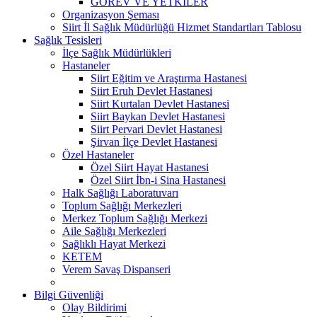
GÖREV VE YETKİLER
Organizasyon Şeması
Siirt İl Sağlık Müdürlüğü Hizmet Standartları Tablosu
Sağlık Tesisleri
İlçe Sağlık Müdürlükleri
Hastaneler
Siirt Eğitim ve Araştırma Hastanesi
Siirt Eruh Devlet Hastanesi
Siirt Kurtalan Devlet Hastanesi
Siirt Baykan Devlet Hastanesi
Siirt Pervari Devlet Hastanesi
Şirvan İlçe Devlet Hastanesi
Özel Hastaneler
Özel Siirt Hayat Hastanesi
Özel Siirt İbn-i Sina Hastanesi
Halk Sağlığı Laboratuvarı
Toplum Sağlığı Merkezleri
Merkez Toplum Sağlığı Merkezi
Aile Sağlığı Merkezleri
Sağlıklı Hayat Merkezi
KETEM
Verem Savaş Dispanseri
Bilgi Güvenliği
Olay Bildirimi