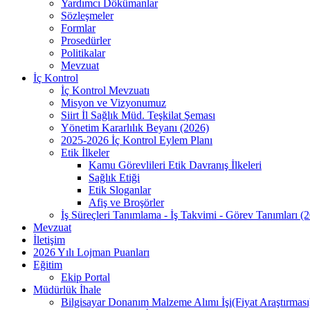
Yardımcı Dökümanlar
Sözleşmeler
Formlar
Prosedürler
Politikalar
Mevzuat
İç Kontrol
İç Kontrol Mevzuatı
Misyon ve Vizyonumuz
Siirt İl Sağlık Müd. Teşkilat Şeması
Yönetim Kararlılık Beyanı (2026)
2025-2026 İç Kontrol Eylem Planı
Etik İlkeler
Kamu Görevlileri Etik Davranış İlkeleri
Sağlık Etiği
Etik Sloganlar
Afiş ve Broşörler
İş Süreçleri Tanımlama - İş Takvimi - Görev Tanımları (
Mevzuat
İletişim
2026 Yılı Lojman Puanları
Eğitim
Ekip Portal
Müdürlük İhale
Bilgisayar Donanım Malzeme Alımı İşi(Fiyat Araştırması