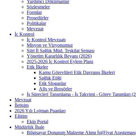
Yardımcı Dökümanlar
Sözleşmeler
Formlar
Prosedürler
Politikalar
Mevzuat
İç Kontrol
İç Kontrol Mevzuatı
Misyon ve Vizyonumuz
Siirt İl Sağlık Müd. Teşkilat Şeması
Yönetim Kararlılık Beyanı (2026)
2025-2026 İç Kontrol Eylem Planı
Etik İlkeler
Kamu Görevlileri Etik Davranış İlkeleri
Sağlık Etiği
Etik Sloganlar
Afiş ve Broşörler
İş Süreçleri Tanımlama - İş Takvimi - Görev Tanımları (
Mevzuat
İletişim
2026 Yılı Lojman Puanları
Eğitim
Ekip Portal
Müdürlük İhale
Bilgisayar Donanım Malzeme Alımı İşi(Fiyat Araştırması