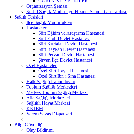
GÖREV VE YETKİLER
Organizasyon Şeması
Siirt İl Sağlık Müdürlüğü Hizmet Standartları Tablosu
Sağlık Tesisleri
İlçe Sağlık Müdürlükleri
Hastaneler
Siirt Eğitim ve Araştırma Hastanesi
Siirt Eruh Devlet Hastanesi
Siirt Kurtalan Devlet Hastanesi
Siirt Baykan Devlet Hastanesi
Siirt Pervari Devlet Hastanesi
Şirvan İlçe Devlet Hastanesi
Özel Hastaneler
Özel Siirt Hayat Hastanesi
Özel Siirt İbn-i Sina Hastanesi
Halk Sağlığı Laboratuvarı
Toplum Sağlığı Merkezleri
Merkez Toplum Sağlığı Merkezi
Aile Sağlığı Merkezleri
Sağlıklı Hayat Merkezi
KETEM
Verem Savaş Dispanseri
Bilgi Güvenliği
Olay Bildirimi