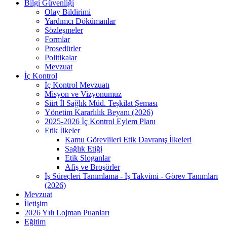
Bilgi Güvenliği
Olay Bildirimi
Yardımcı Dökümanlar
Sözleşmeler
Formlar
Prosedürler
Politikalar
Mevzuat
İç Kontrol
İç Kontrol Mevzuatı
Misyon ve Vizyonumuz
Siirt İl Sağlık Müd. Teşkilat Şeması
Yönetim Kararlılık Beyanı (2026)
2025-2026 İç Kontrol Eylem Planı
Etik İlkeler
Kamu Görevlileri Etik Davranış İlkeleri
Sağlık Etiği
Etik Sloganlar
Afiş ve Broşörler
İş Süreçleri Tanımlama - İş Takvimi - Görev Tanımları
(2026)
Mevzuat
İletişim
2026 Yılı Lojman Puanları
Eğitim