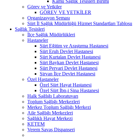
Kamu Sağlık Tesisleri Birimi
Görev ve Yetkiler
GÖREV VE YETKİLER
Organizasyon Şeması
Siirt İl Sağlık Müdürlüğü Hizmet Standartları Tablosu
Sağlık Tesisleri
İlçe Sağlık Müdürlükleri
Hastaneler
Siirt Eğitim ve Araştırma Hastanesi
Siirt Eruh Devlet Hastanesi
Siirt Kurtalan Devlet Hastanesi
Siirt Baykan Devlet Hastanesi
Siirt Pervari Devlet Hastanesi
Şirvan İlçe Devlet Hastanesi
Özel Hastaneler
Özel Siirt Hayat Hastanesi
Özel Siirt İbn-i Sina Hastanesi
Halk Sağlığı Laboratuvarı
Toplum Sağlığı Merkezleri
Merkez Toplum Sağlığı Merkezi
Aile Sağlığı Merkezleri
Sağlıklı Hayat Merkezi
KETEM
Verem Savaş Dispanseri