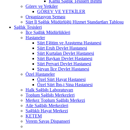
Kamu Sağlık Tesisleri Birimi
Görev ve Yetkiler
GÖREV VE YETKİLER
Organizasyon Şeması
Siirt İl Sağlık Müdürlüğü Hizmet Standartları Tablosu
Sağlık Tesisleri
İlçe Sağlık Müdürlükleri
Hastaneler
Siirt Eğitim ve Araştırma Hastanesi
Siirt Eruh Devlet Hastanesi
Siirt Kurtalan Devlet Hastanesi
Siirt Baykan Devlet Hastanesi
Siirt Pervari Devlet Hastanesi
Şirvan İlçe Devlet Hastanesi
Özel Hastaneler
Özel Siirt Hayat Hastanesi
Özel Siirt İbn-i Sina Hastanesi
Halk Sağlığı Laboratuvarı
Toplum Sağlığı Merkezleri
Merkez Toplum Sağlığı Merkezi
Aile Sağlığı Merkezleri
Sağlıklı Hayat Merkezi
KETEM
Verem Savaş Dispanseri