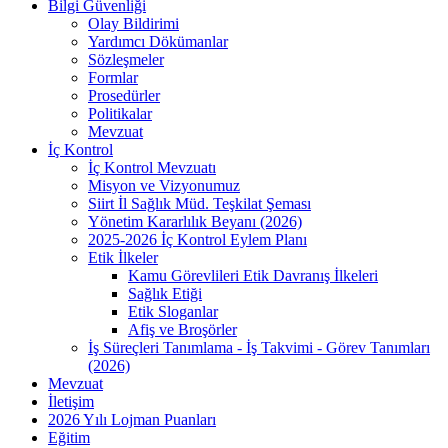
Bilgi Güvenliği
Olay Bildirimi
Yardımcı Dökümanlar
Sözleşmeler
Formlar
Prosedürler
Politikalar
Mevzuat
İç Kontrol
İç Kontrol Mevzuatı
Misyon ve Vizyonumuz
Siirt İl Sağlık Müd. Teşkilat Şeması
Yönetim Kararlılık Beyanı (2026)
2025-2026 İç Kontrol Eylem Planı
Etik İlkeler
Kamu Görevlileri Etik Davranış İlkeleri
Sağlık Etiği
Etik Sloganlar
Afiş ve Broşörler
İş Süreçleri Tanımlama - İş Takvimi - Görev Tanımları
(2026)
Mevzuat
İletişim
2026 Yılı Lojman Puanları
Eğitim