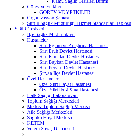
Kamu Sağlık Tesisleri Birimi
Görev ve Yetkiler
GÖREV VE YETKİLER
Organizasyon Şeması
Siirt İl Sağlık Müdürlüğü Hizmet Standartları Tablosu
Sağlık Tesisleri
İlçe Sağlık Müdürlükleri
Hastaneler
Siirt Eğitim ve Araştırma Hastanesi
Siirt Eruh Devlet Hastanesi
Siirt Kurtalan Devlet Hastanesi
Siirt Baykan Devlet Hastanesi
Siirt Pervari Devlet Hastanesi
Şirvan İlçe Devlet Hastanesi
Özel Hastaneler
Özel Siirt Hayat Hastanesi
Özel Siirt İbn-i Sina Hastanesi
Halk Sağlığı Laboratuvarı
Toplum Sağlığı Merkezleri
Merkez Toplum Sağlığı Merkezi
Aile Sağlığı Merkezleri
Sağlıklı Hayat Merkezi
KETEM
Verem Savaş Dispanseri