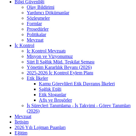
Bilgi Güvenliği
Olay Bildirimi
Yardımcı Dökümanlar
Sözleşmeler
Formlar
Prosedürler
Politikalar
Mevzuat
İç Kontrol
İç Kontrol Mevzuatı
Misyon ve Vizyonumuz
Siirt İl Sağlık Müd. Teşkilat Şeması
Yönetim Kararlılık Beyanı (2026)
2025-2026 İç Kontrol Eylem Planı
Etik İlkeler
Kamu Görevlileri Etik Davranış İlkeleri
Sağlık Etiği
Etik Sloganlar
Afiş ve Broşörler
İş Süreçleri Tanımlama - İş Takvimi - Görev Tanımları
(2026)
Mevzuat
İletişim
2026 Yılı Lojman Puanları
Eğitim