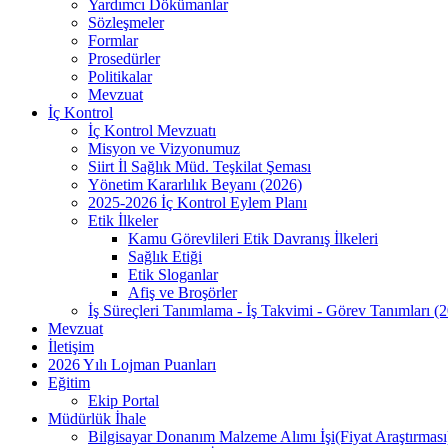
Yardımcı Dökümanlar
Sözleşmeler
Formlar
Prosedürler
Politikalar
Mevzuat
İç Kontrol
İç Kontrol Mevzuatı
Misyon ve Vizyonumuz
Siirt İl Sağlık Müd. Teşkilat Şeması
Yönetim Kararlılık Beyanı (2026)
2025-2026 İç Kontrol Eylem Planı
Etik İlkeler
Kamu Görevlileri Etik Davranış İlkeleri
Sağlık Etiği
Etik Sloganlar
Afiş ve Broşörler
İş Süreçleri Tanımlama - İş Takvimi - Görev Tanımları (
Mevzuat
İletişim
2026 Yılı Lojman Puanları
Eğitim
Ekip Portal
Müdürlük İhale
Bilgisayar Donanım Malzeme Alımı İşi(Fiyat Araştırması