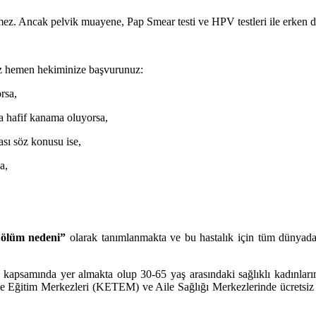
ermez. Ancak pelvik muayene, Pap Smear testi ve HPV testleri ile erken 
anız hemen hekiminize başvurunuz:
rsa,
a hafif kanama oluyorsa,
sı söz konusu ise,
a,
 ölüm nedeni”
olarak tanımlanmakta ve bu hastalık için tüm dünyada 
apsamında yer almakta olup 30-65 yaş arasındaki sağlıklı kadınları
e Eğitim Merkezleri (KETEM) ve Aile Sağlığı Merkezlerinde ücretsiz ol