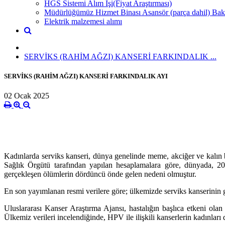
HGS Sistemi Alım İşi(Fiyat Araştırması)
Müdürlüğümüz Hizmet Binası Asansör (parça dahil) Bak
Elektrik malzemesi alımı
SERVİKS (RAHİM AĞZI) KANSERİ FARKINDALIK ...
SERVİKS (RAHİM AĞZI) KANSERİ FARKINDALIK AYI
02 Ocak 2025
Kadınlarda serviks kanseri, dünya genelinde meme, akciğer ve kalın 
Sağlık Örgütü tarafından yapılan hesaplamalara göre, dünyada, 20
gerçekleşen ölümlerin dördüncü önde gelen nedeni olmuştur.
En son yayımlanan resmi verilere göre; ülkemizde serviks kanserinin gör
Uluslararası Kanser Araştırma Ajansı, hastalığın başlıca etkeni o
Ülkemiz verileri incelendiğinde, HPV ile ilişkili kanserlerin kadınları