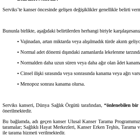
Serviks’te kanser öncesinde gelişen değişiklikler genellikle belirti v
Bununla birlikte, aşağıdaki belirtilerden herhangi biriyle karşılaşırs
• Vajinadan, artan miktarda veya alışılmadık türde akıntı geliyo
• Normal adet dönemi dışındaki zamanlarda lekelenme tarzınd
• Normalden daha uzun süren veya daha ağır olan âdet kanama
• Cinsel ilişki sırasında veya sonrasında kanama veya ağrı vars
• Menopoz sonrası kanama olursa.
Serviks kanseri, Dünya Sağlık Örgütü tarafından,
“önlenebilen bir
önerilmektedir.
Bu bağlamda, adı geçen kanser Ulusal Kanser Tarama Programımız k
taramalar; Sağlıklı Hayat Merkezleri, Kanser Erken Teşhis, Tarama v
ile tarama hizmeti verilmektedir.