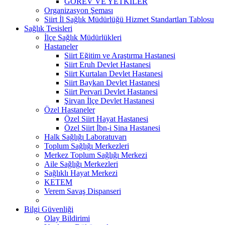
GÖREV VE YETKİLER
Organizasyon Şeması
Siirt İl Sağlık Müdürlüğü Hizmet Standartları Tablosu
Sağlık Tesisleri
İlçe Sağlık Müdürlükleri
Hastaneler
Siirt Eğitim ve Araştırma Hastanesi
Siirt Eruh Devlet Hastanesi
Siirt Kurtalan Devlet Hastanesi
Siirt Baykan Devlet Hastanesi
Siirt Pervari Devlet Hastanesi
Şirvan İlçe Devlet Hastanesi
Özel Hastaneler
Özel Siirt Hayat Hastanesi
Özel Siirt İbn-i Sina Hastanesi
Halk Sağlığı Laboratuvarı
Toplum Sağlığı Merkezleri
Merkez Toplum Sağlığı Merkezi
Aile Sağlığı Merkezleri
Sağlıklı Hayat Merkezi
KETEM
Verem Savaş Dispanseri
Bilgi Güvenliği
Olay Bildirimi