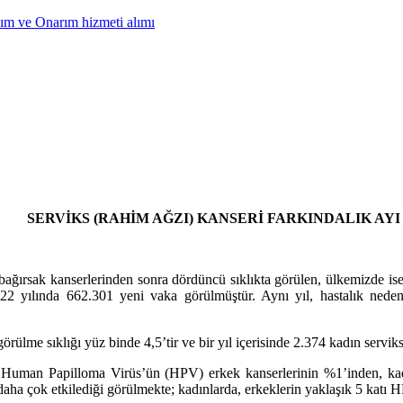
ım ve Onarım hizmeti alımı
SERVİKS (RAHİM AĞZI) KANSERİ FARKINDALIK AYI
bağırsak kanserlerinden sonra dördüncü sıklıkta görülen, ülkemizde is
22 yılında 662.301 yeni vaka görülmüştür. Aynı yıl, hastalık nede
ülme sıklığı yüz binde 4,5’tir ve bir yıl içerisinde 2.374 kadın serviks k
lan Human Papilloma Virüs’ün (HPV) erkek kanserlerinin %1’inden, ka
 daha çok etkilediği görülmekte; kadınlarda, erkeklerin yaklaşık 5 katı H