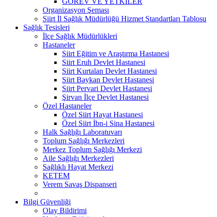
GÖREV VE YETKİLER
Organizasyon Şeması
Siirt İl Sağlık Müdürlüğü Hizmet Standartları Tablosu
Sağlık Tesisleri
İlçe Sağlık Müdürlükleri
Hastaneler
Siirt Eğitim ve Araştırma Hastanesi
Siirt Eruh Devlet Hastanesi
Siirt Kurtalan Devlet Hastanesi
Siirt Baykan Devlet Hastanesi
Siirt Pervari Devlet Hastanesi
Şirvan İlçe Devlet Hastanesi
Özel Hastaneler
Özel Siirt Hayat Hastanesi
Özel Siirt İbn-i Sina Hastanesi
Halk Sağlığı Laboratuvarı
Toplum Sağlığı Merkezleri
Merkez Toplum Sağlığı Merkezi
Aile Sağlığı Merkezleri
Sağlıklı Hayat Merkezi
KETEM
Verem Savaş Dispanseri
Bilgi Güvenliği
Olay Bildirimi