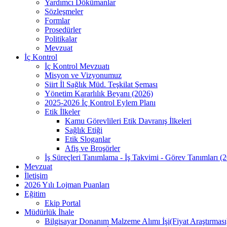
Yardımcı Dökümanlar
Sözleşmeler
Formlar
Prosedürler
Politikalar
Mevzuat
İç Kontrol
İç Kontrol Mevzuatı
Misyon ve Vizyonumuz
Siirt İl Sağlık Müd. Teşkilat Şeması
Yönetim Kararlılık Beyanı (2026)
2025-2026 İç Kontrol Eylem Planı
Etik İlkeler
Kamu Görevlileri Etik Davranış İlkeleri
Sağlık Etiği
Etik Sloganlar
Afiş ve Broşörler
İş Süreçleri Tanımlama - İş Takvimi - Görev Tanımları (
Mevzuat
İletişim
2026 Yılı Lojman Puanları
Eğitim
Ekip Portal
Müdürlük İhale
Bilgisayar Donanım Malzeme Alımı İşi(Fiyat Araştırması