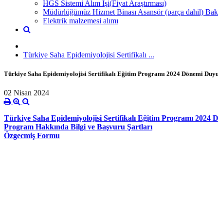
HGS Sistemi Alım İşi(Fiyat Araştırması)
Müdürlüğümüz Hizmet Binası Asansör (parça dahil) Bak
Elektrik malzemesi alımı
Türkiye Saha Epidemiyolojisi Sertifikalı ...
Türkiye Saha Epidemiyolojisi Sertifikalı Eğitim Programı 2024 Dönemi Duy
02 Nisan 2024
Türkiye Saha Epidemiyolojisi Sertifikalı Eğitim Programı 2024
Program Hakkında Bilgi ve Başvuru Şartları
Özgecmiş Formu