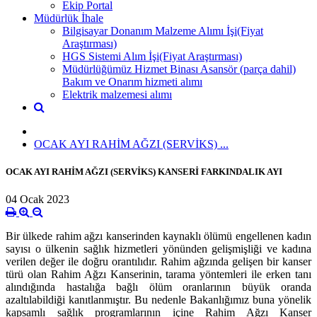
Ekip Portal
Müdürlük İhale
Bilgisayar Donanım Malzeme Alımı İşi(Fiyat
Araştırması)
HGS Sistemi Alım İşi(Fiyat Araştırması)
Müdürlüğümüz Hizmet Binası Asansör (parça dahil)
Bakım ve Onarım hizmeti alımı
Elektrik malzemesi alımı
OCAK AYI RAHİM AĞZI (SERVİKS) ...
OCAK AYI RAHİM AĞZI (SERVİKS) KANSERİ FARKINDALIK AYI
04 Ocak 2023
Bir ülkede rahim ağzı kanserinden kaynaklı ölümü engellenen kadın
sayısı o ülkenin sağlık hizmetleri yönünden gelişmişliği ve kadına
verilen değer ile doğru orantılıdır. Rahim ağzında gelişen bir kanser
türü olan Rahim Ağzı Kanserinin, tarama yöntemleri ile erken tanı
alındığında hastalığa bağlı ölüm oranlarının büyük oranda
azaltılabildiği kanıtlanmıştır. Bu nedenle Bakanlığımız buna yönelik
kapsamlı sağlık programlarının içine Rahim Ağzı Kanser