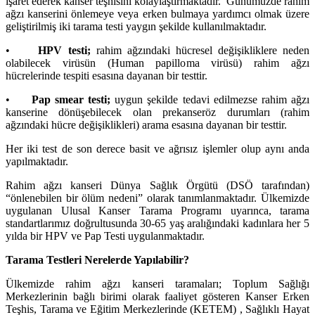
işaret ederek kanser teşhisini kolaylaştırmaktadır. Günümüzde rahim
ağzı kanserini önlemeye veya erken bulmaya yardımcı olmak üzere
geliştirilmiş iki tarama testi yaygın şekilde kullanılmaktadır.
•
HPV testi;
rahim ağzındaki hücresel değişikliklere neden
olabilecek virüsün (Human papilloma virüsü) rahim ağzı
hücrelerinde tespiti esasına dayanan bir testtir.
•
Pap smear testi;
uygun şekilde tedavi edilmezse rahim ağzı
kanserine dönüşebilecek olan prekanseröz durumları (rahim
ağzındaki hücre değişiklikleri) arama esasına dayanan bir testtir.
Her iki test de son derece basit ve ağrısız işlemler olup aynı anda
yapılmaktadır.
Rahim ağzı kanseri Dünya Sağlık Örgütü (DSÖ tarafından)
“önlenebilen bir ölüm nedeni” olarak tanımlanmaktadır. Ülkemizde
uygulanan Ulusal Kanser Tarama Programı uyarınca, tarama
standartlarımız doğrultusunda 30-65 yaş aralığındaki kadınlara her 5
yılda bir HPV ve Pap Testi uygulanmaktadır.
Tarama Testleri Nerelerde Yapılabilir?
Ülkemizde rahim ağzı kanseri taramaları; Toplum Sağlığı
Merkezlerinin bağlı birimi olarak faaliyet gösteren Kanser Erken
Teşhis, Tarama ve Eğitim Merkezlerinde (KETEM) , Sağlıklı Hayat