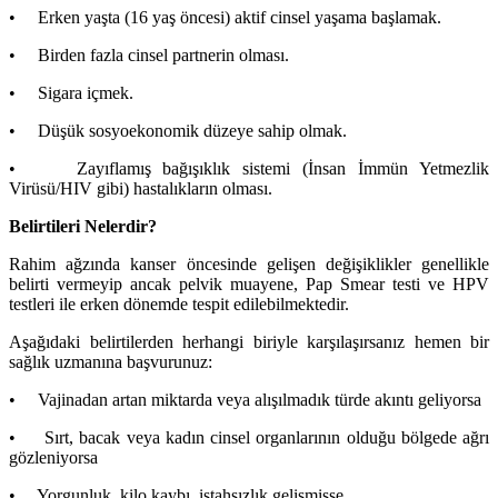
• Erken yaşta (16 yaş öncesi) aktif cinsel yaşama başlamak.
• Birden fazla cinsel partnerin olması.
• Sigara içmek.
• Düşük sosyoekonomik düzeye sahip olmak.
• Zayıflamış bağışıklık sistemi (İnsan İmmün Yetmezlik
Virüsü/HIV gibi) hastalıkların olması.
Belirtileri Nelerdir?
Rahim ağzında kanser öncesinde gelişen değişiklikler genellikle
belirti vermeyip ancak pelvik muayene, Pap Smear testi ve HPV
testleri ile erken dönemde tespit edilebilmektedir.
Aşağıdaki belirtilerden herhangi biriyle karşılaşırsanız hemen bir
sağlık uzmanına başvurunuz:
• Vajinadan artan miktarda veya alışılmadık türde akıntı geliyorsa
• Sırt, bacak veya kadın cinsel organlarının olduğu bölgede ağrı
gözleniyorsa
• Yorgunluk, kilo kaybı, iştahsızlık gelişmişse