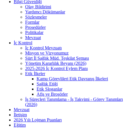
Bilgi Güvenliği
Olay Bildirimi
Yardımcı Dökümanlar
Sözleşmeler
Formlar
Prosedürler
Politikalar
Mevzuat
İç Kontrol
İç Kontrol Mevzuatı
Misyon ve Vizyonumuz
Siirt İl Sağlık Müd. Teşkilat Şeması
Yönetim Kararlılık Beyanı (2026)
2025-2026 İç Kontrol Eylem Planı
Etik İlkeler
Kamu Görevlileri Etik Davranış İlkeleri
Sağlık Etiği
Etik Sloganlar
Afiş ve Broşörler
İş Süreçleri Tanımlama - İş Takvimi - Görev Tanımları
(2026)
Mevzuat
İletişim
2026 Yılı Lojman Puanları
Eğitim