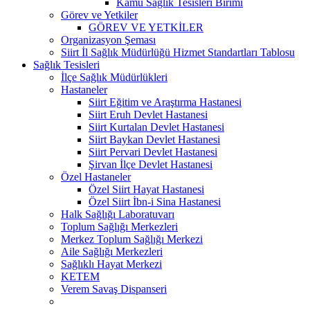
Kamu Sağlık Tesisleri Birimi
Görev ve Yetkiler
GÖREV VE YETKİLER
Organizasyon Şeması
Siirt İl Sağlık Müdürlüğü Hizmet Standartları Tablosu
Sağlık Tesisleri
İlçe Sağlık Müdürlükleri
Hastaneler
Siirt Eğitim ve Araştırma Hastanesi
Siirt Eruh Devlet Hastanesi
Siirt Kurtalan Devlet Hastanesi
Siirt Baykan Devlet Hastanesi
Siirt Pervari Devlet Hastanesi
Şirvan İlçe Devlet Hastanesi
Özel Hastaneler
Özel Siirt Hayat Hastanesi
Özel Siirt İbn-i Sina Hastanesi
Halk Sağlığı Laboratuvarı
Toplum Sağlığı Merkezleri
Merkez Toplum Sağlığı Merkezi
Aile Sağlığı Merkezleri
Sağlıklı Hayat Merkezi
KETEM
Verem Savaş Dispanseri