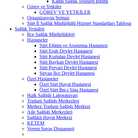
Kamu Sağlık Tesisleri Birimi
Görev ve Yetkiler
GÖREV VE YETKİLER
Organizasyon Şeması
Siirt İl Sağlık Müdürlüğü Hizmet Standartları Tablosu
Sağlık Tesisleri
İlçe Sağlık Müdürlükleri
Hastaneler
Siirt Eğitim ve Araştırma Hastanesi
Siirt Eruh Devlet Hastanesi
Siirt Kurtalan Devlet Hastanesi
Siirt Baykan Devlet Hastanesi
Siirt Pervari Devlet Hastanesi
Şirvan İlçe Devlet Hastanesi
Özel Hastaneler
Özel Siirt Hayat Hastanesi
Özel Siirt İbn-i Sina Hastanesi
Halk Sağlığı Laboratuvarı
Toplum Sağlığı Merkezleri
Merkez Toplum Sağlığı Merkezi
Aile Sağlığı Merkezleri
Sağlıklı Hayat Merkezi
KETEM
Verem Savaş Dispanseri