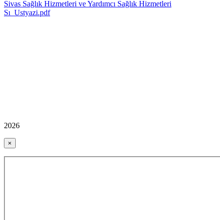
Sivas Sağlık Hizmetleri ve Yardımcı Sağlık Hizmetleri
Sı_Ustyazi.pdf
2026
×