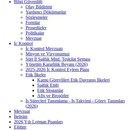
Bilgi Güvenliği
Olay Bildirimi
Yardımcı Dökümanlar
Sözleşmeler
Formlar
Prosedürler
Politikalar
Mevzuat
İç Kontrol
İç Kontrol Mevzuatı
Misyon ve Vizyonumuz
Siirt İl Sağlık Müd. Teşkilat Şeması
Yönetim Kararlılık Beyanı (2026)
2025-2026 İç Kontrol Eylem Planı
Etik İlkeler
Kamu Görevlileri Etik Davranış İlkeleri
Sağlık Etiği
Etik Sloganlar
Afiş ve Broşörler
İş Süreçleri Tanımlama - İş Takvimi - Görev Tanımları
(2026)
Mevzuat
İletişim
2026 Yılı Lojman Puanları
Eğitim