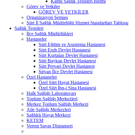
Kamu Sağlık Tesisleri Birimi
Görev ve Yetkiler
GÖREV VE YETKİLER
Organizasyon Şeması
Siirt İl Sağlık Müdürlüğü Hizmet Standartları Tablosu
Sağlık Tesisleri
İlçe Sağlık Müdürlükleri
Hastaneler
Siirt Eğitim ve Araştırma Hastanesi
Siirt Eruh Devlet Hastanesi
Siirt Kurtalan Devlet Hastanesi
Siirt Baykan Devlet Hastanesi
Siirt Pervari Devlet Hastanesi
Şirvan İlçe Devlet Hastanesi
Özel Hastaneler
Özel Siirt Hayat Hastanesi
Özel Siirt İbn-i Sina Hastanesi
Halk Sağlığı Laboratuvarı
Toplum Sağlığı Merkezleri
Merkez Toplum Sağlığı Merkezi
Aile Sağlığı Merkezleri
Sağlıklı Hayat Merkezi
KETEM
Verem Savaş Dispanseri