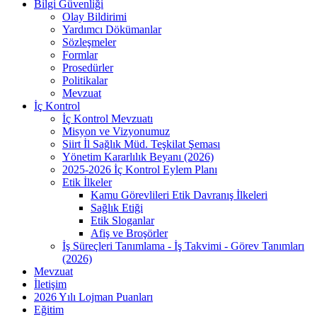
Bilgi Güvenliği
Olay Bildirimi
Yardımcı Dökümanlar
Sözleşmeler
Formlar
Prosedürler
Politikalar
Mevzuat
İç Kontrol
İç Kontrol Mevzuatı
Misyon ve Vizyonumuz
Siirt İl Sağlık Müd. Teşkilat Şeması
Yönetim Kararlılık Beyanı (2026)
2025-2026 İç Kontrol Eylem Planı
Etik İlkeler
Kamu Görevlileri Etik Davranış İlkeleri
Sağlık Etiği
Etik Sloganlar
Afiş ve Broşörler
İş Süreçleri Tanımlama - İş Takvimi - Görev Tanımları
(2026)
Mevzuat
İletişim
2026 Yılı Lojman Puanları
Eğitim