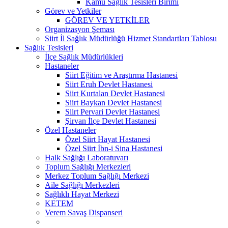
Kamu Sağlık Tesisleri Birimi
Görev ve Yetkiler
GÖREV VE YETKİLER
Organizasyon Şeması
Siirt İl Sağlık Müdürlüğü Hizmet Standartları Tablosu
Sağlık Tesisleri
İlçe Sağlık Müdürlükleri
Hastaneler
Siirt Eğitim ve Araştırma Hastanesi
Siirt Eruh Devlet Hastanesi
Siirt Kurtalan Devlet Hastanesi
Siirt Baykan Devlet Hastanesi
Siirt Pervari Devlet Hastanesi
Şirvan İlçe Devlet Hastanesi
Özel Hastaneler
Özel Siirt Hayat Hastanesi
Özel Siirt İbn-i Sina Hastanesi
Halk Sağlığı Laboratuvarı
Toplum Sağlığı Merkezleri
Merkez Toplum Sağlığı Merkezi
Aile Sağlığı Merkezleri
Sağlıklı Hayat Merkezi
KETEM
Verem Savaş Dispanseri