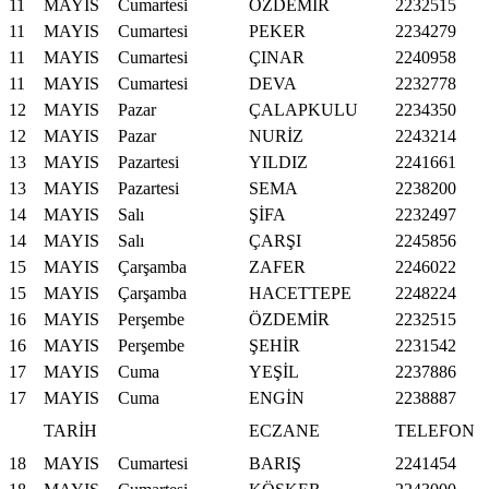
11
MAYIS
Cumartesi
ÖZDEMİR
2232515
11
MAYIS
Cumartesi
PEKER
2234279
11
MAYIS
Cumartesi
ÇINAR
2240958
11
MAYIS
Cumartesi
DEVA
2232778
12
MAYIS
Pazar
ÇALAPKULU
2234350
12
MAYIS
Pazar
NURİZ
2243214
13
MAYIS
Pazartesi
YILDIZ
2241661
13
MAYIS
Pazartesi
SEMA
2238200
14
MAYIS
Salı
ŞİFA
2232497
14
MAYIS
Salı
ÇARŞI
2245856
15
MAYIS
Çarşamba
ZAFER
2246022
15
MAYIS
Çarşamba
HACETTEPE
2248224
16
MAYIS
Perşembe
ÖZDEMİR
2232515
16
MAYIS
Perşembe
ŞEHİR
2231542
17
MAYIS
Cuma
YEŞİL
2237886
17
MAYIS
Cuma
ENGİN
2238887
TARİH
ECZANE
TELEFON
18
MAYIS
Cumartesi
BARIŞ
2241454