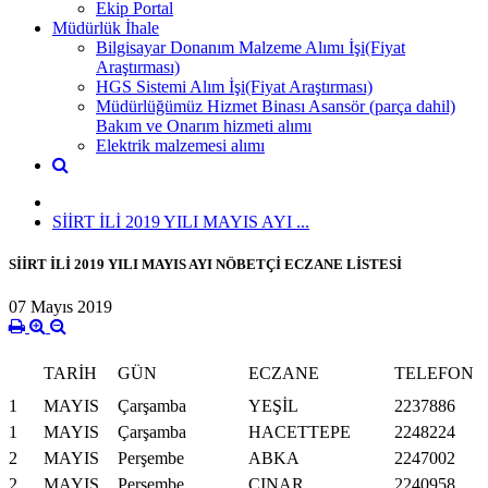
Ekip Portal
Müdürlük İhale
Bilgisayar Donanım Malzeme Alımı İşi(Fiyat
Araştırması)
HGS Sistemi Alım İşi(Fiyat Araştırması)
Müdürlüğümüz Hizmet Binası Asansör (parça dahil)
Bakım ve Onarım hizmeti alımı
Elektrik malzemesi alımı
SİİRT İLİ 2019 YILI MAYIS AYI ...
SİİRT İLİ 2019 YILI MAYIS AYI NÖBETÇİ ECZANE LİSTESİ
07 Mayıs 2019
TARİH
GÜN
ECZANE
TELEFON
1
MAYIS
Çarşamba
YEŞİL
2237886
1
MAYIS
Çarşamba
HACETTEPE
2248224
2
MAYIS
Perşembe
ABKA
2247002
2
MAYIS
Perşembe
ÇINAR
2240958