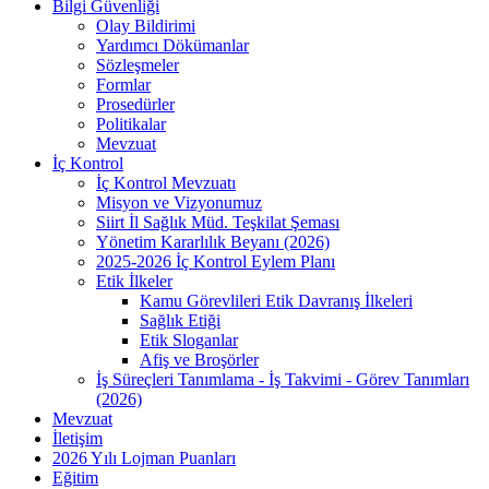
Bilgi Güvenliği
Olay Bildirimi
Yardımcı Dökümanlar
Sözleşmeler
Formlar
Prosedürler
Politikalar
Mevzuat
İç Kontrol
İç Kontrol Mevzuatı
Misyon ve Vizyonumuz
Siirt İl Sağlık Müd. Teşkilat Şeması
Yönetim Kararlılık Beyanı (2026)
2025-2026 İç Kontrol Eylem Planı
Etik İlkeler
Kamu Görevlileri Etik Davranış İlkeleri
Sağlık Etiği
Etik Sloganlar
Afiş ve Broşörler
İş Süreçleri Tanımlama - İş Takvimi - Görev Tanımları
(2026)
Mevzuat
İletişim
2026 Yılı Lojman Puanları
Eğitim