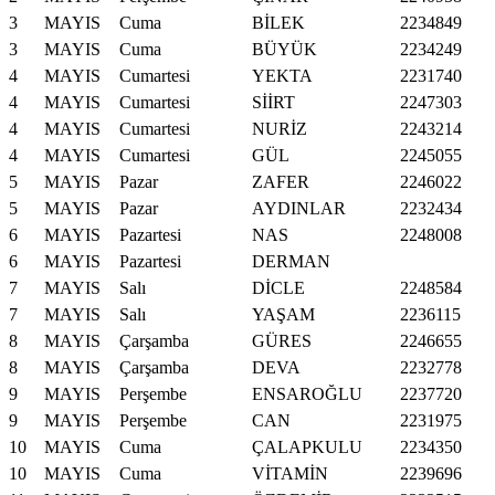
3
MAYIS
Cuma
BİLEK
2234849
3
MAYIS
Cuma
BÜYÜK
2234249
4
MAYIS
Cumartesi
YEKTA
2231740
4
MAYIS
Cumartesi
SİİRT
2247303
4
MAYIS
Cumartesi
NURİZ
2243214
4
MAYIS
Cumartesi
GÜL
2245055
5
MAYIS
Pazar
ZAFER
2246022
5
MAYIS
Pazar
AYDINLAR
2232434
6
MAYIS
Pazartesi
NAS
2248008
6
MAYIS
Pazartesi
DERMAN
7
MAYIS
Salı
DİCLE
2248584
7
MAYIS
Salı
YAŞAM
2236115
8
MAYIS
Çarşamba
GÜRES
2246655
8
MAYIS
Çarşamba
DEVA
2232778
9
MAYIS
Perşembe
ENSAROĞLU
2237720
9
MAYIS
Perşembe
CAN
2231975
10
MAYIS
Cuma
ÇALAPKULU
2234350
10
MAYIS
Cuma
VİTAMİN
2239696