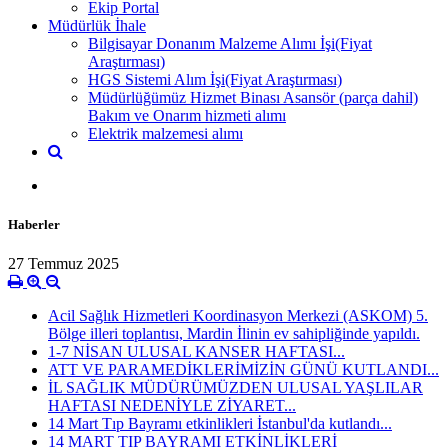
Ekip Portal
Müdürlük İhale
Bilgisayar Donanım Malzeme Alımı İşi(Fiyat
Araştırması)
HGS Sistemi Alım İşi(Fiyat Araştırması)
Müdürlüğümüz Hizmet Binası Asansör (parça dahil)
Bakım ve Onarım hizmeti alımı
Elektrik malzemesi alımı
Haberler
27 Temmuz 2025
Acil Sağlık Hizmetleri Koordinasyon Merkezi (ASKOM) 5.
Bölge illeri toplantısı, Mardin İlinin ev sahipliğinde yapıldı.
1-7 NİSAN ULUSAL KANSER HAFTASI...
ATT VE PARAMEDİKLERİMİZİN GÜNÜ KUTLANDI...
İL SAĞLIK MÜDÜRÜMÜZDEN ULUSAL YAŞLILAR
HAFTASI NEDENİYLE ZİYARET...
14 Mart Tıp Bayramı etkinlikleri İstanbul'da kutlandı...
14 MART TIP BAYRAMI ETKİNLİKLERİ