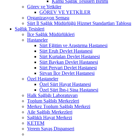
Kamu Sağlık Tesisleri Birimi
Görev ve Yetkiler
GÖREV VE YETKİLER
Organizasyon Şeması
Siirt İl Sağlık Müdürlüğü Hizmet Standartları Tablosu
Sağlık Tesisleri
İlçe Sağlık Müdürlükleri
Hastaneler
Siirt Eğitim ve Araştırma Hastanesi
Siirt Eruh Devlet Hastanesi
Siirt Kurtalan Devlet Hastanesi
Siirt Baykan Devlet Hastanesi
Siirt Pervari Devlet Hastanesi
Şirvan İlçe Devlet Hastanesi
Özel Hastaneler
Özel Siirt Hayat Hastanesi
Özel Siirt İbn-i Sina Hastanesi
Halk Sağlığı Laboratuvarı
Toplum Sağlığı Merkezleri
Merkez Toplum Sağlığı Merkezi
Aile Sağlığı Merkezleri
Sağlıklı Hayat Merkezi
KETEM
Verem Savaş Dispanseri