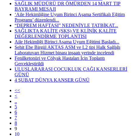
SAĞLIK MÜDÜRÜ DR ÖMÜRDEN 14 MART TIP
BAYRAMI MESAJI
‘Aile Hekimliğine Uyum Birinci Aşama Sertifikalı Eğitim
Programı’ düzenlendi...
“DEPREM HAFTASI” NEDENİYLE TATBİKAT...
SAĞLIKTA KALİTE (SKS) VE KLİNİK KALİTE
DEĞERLENDİRME TOPLANTISI
Aile Hekimliği Birinci Aşama Uyum Eğitimi Başladı...
Şehit Ebe Birgül AKTAŞ ASM ve L2 tipi Halk Sağlığı
Laboratuvarı Hizmet binası inşaatı yerinde incelendi
Fenilketonüri ve Çölyak Hastaları İçin Toplantı
Gerçekleştirildi
ULUSLARARASI ÇOCUKLUK ÇAĞI KANSERLERİ
GÜNÜ
4 ŞUBAT DÜNYA KANSER GÜNÜ
<<
<
..
5
6
7
8
9
10