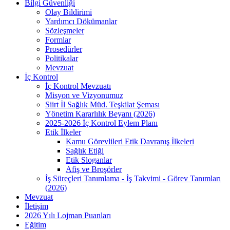
Bilgi Güvenliği
Olay Bildirimi
Yardımcı Dökümanlar
Sözleşmeler
Formlar
Prosedürler
Politikalar
Mevzuat
İç Kontrol
İç Kontrol Mevzuatı
Misyon ve Vizyonumuz
Siirt İl Sağlık Müd. Teşkilat Şeması
Yönetim Kararlılık Beyanı (2026)
2025-2026 İç Kontrol Eylem Planı
Etik İlkeler
Kamu Görevlileri Etik Davranış İlkeleri
Sağlık Etiği
Etik Sloganlar
Afiş ve Broşörler
İş Süreçleri Tanımlama - İş Takvimi - Görev Tanımları
(2026)
Mevzuat
İletişim
2026 Yılı Lojman Puanları
Eğitim